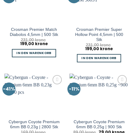
Crosman Premier Match
Crosman Premier Super
Diabolos 4,5mm | 500 Stk
Hollow Point 4,5mm | 500
Stk
231,00
krone
199,00
krone
Ursprünglicher
Aktueller
231,00
krone
Preis
Preis
199,00
krone
Ursprünglicher
Aktueller
war:
ist:
Preis
Preis
IN DEN WARENKORB
231,00 kr
199,00 kr.
war:
ist:
IN DEN WARENKORB
231,00 kr
199,00 kr.
-41%
-11%
Cybergun Coyote Premium
Cybergun Coyote Premium
6mm BB 0,23g | 2800 Stk
6mm BB 0,25g | 900 Stk
79,00
krone
Ursprünglicher
Aktu
169,00
krone
89,00
krone