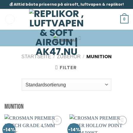
Zum
💰 Alltid bästa priserna på airsoft, luftvapen & replikor!
Inhalt
springen
0
GERMAN
MUNITION
STARTSEITE
/
ZUBEHÖR
/
FILTER
Munition
-14%
-14%