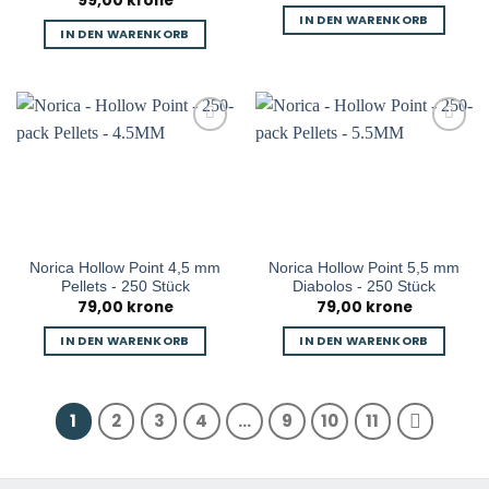
99,00
krone
Preis
Preis
war:
ist:
IN DEN WARENKORB
war:
ist:
99,00 kr
79,0
IN DEN WARENKORB
149,00 kr
99,00 kr.
Norica Hollow Point 4,5 mm
Norica Hollow Point 5,5 mm
Pellets - 250 Stück
Diabolos - 250 Stück
79,00
krone
79,00
krone
IN DEN WARENKORB
IN DEN WARENKORB
1
2
3
4
...
9
10
11