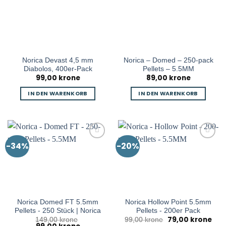
Norica Devast 4,5 mm
Norica – Domed – 250-pack
Diabolos, 400er-Pack
Pellets – 5.5MM
99,00
krone
89,00
krone
IN DEN WARENKORB
IN DEN WARENKORB
-34%
-20%
Norica Domed FT 5.5mm
Norica Hollow Point 5.5mm
Pellets - 250 Stück | Norica
Pellets - 200er Pack
79,00
krone
Ursprünglicher
Aktu
149,00
krone
99,00
krone
Ursprünglicher
Aktueller
Preis
Prei