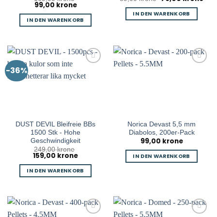
99,00
krone
Ursprünglicher
Aktueller
Preis
Prei
Preis
Preis
war:
ist:
IN DEN WARENKORB
war:
ist:
89,00 kr
79,0
IN DEN WARENKORB
169,00 kr
99,00 kr.
-36%
DUST DEVIL Bleifreie BBs
Norica Devast 5,5 mm
1500 Stk - Hohe
Diabolos, 200er-Pack
99,00
krone
Geschwindigkeit
249,00
krone
159,00
krone
Ursprünglicher
Aktueller
IN DEN WARENKORB
Preis
Preis
war:
ist:
IN DEN WARENKORB
249,00 kr
159,00 kr.