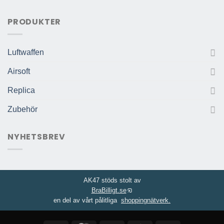
PRODUKTER
Luftwaffen
Airsoft
Replica
Zubehör
NYHETSBREV
AK47 stöds stolt av
BraBilligt.se
en del av vårt pålitliga
shoppingnätverk.