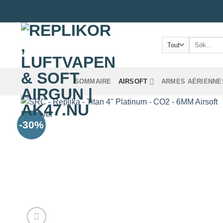
Passer
au
contenu
Recherche
pour :
SOMMAIRE
AIRSOFT
ARMES AÉRIENNE
-30%