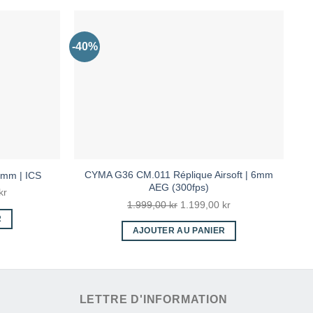
-40%
-2
CYMA G36 CM.011 Réplique Airsoft | 6mm
6mm | ICS
AEG (300fps)
Le
kr
Le
Le
1.999,00
kr
1.199,00
kr
prix
prix
prix
R
actuel
AJOUTER AU PANIER
initial
actuel
est :
était :
est :
r.
1.999,00 kr.
1.999,00 kr.
1.199,00 kr.
LETTRE D'INFORMATION