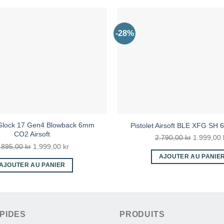
-28%
lock 17 Gen4 Blowback 6mm
Pistolet Airsoft BLE XFG SH 
CO2 Airsoft
Le
2.790,00
kr
1.999,00
Le
Le
.895,00
kr
1.999,00
kr
prix
prix
prix
AJOUTER AU PANIE
initial
AJOUTER AU PANIER
initial
actuel
était :
était :
est :
2.790,00 k
2.895,00 kr.
1.999,00 kr.
PIDES
PRODUITS