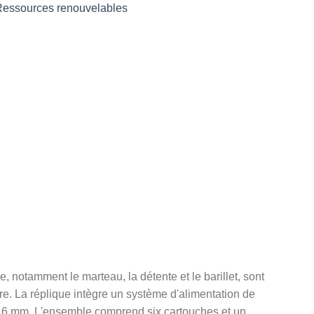
essources renouvelables
notamment le marteau, la détente et le barillet, sont
re. La réplique intègre un système d'alimentation de
t de 6 mm. L'ensemble comprend six cartouches et un