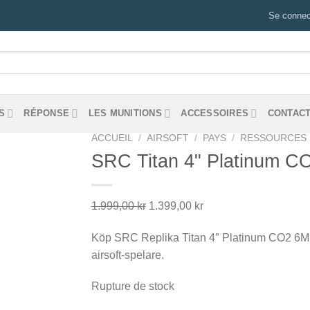
Se connect
S
RÉPONSE
LES MUNITIONS
ACCESSOIRES
CONTACT
ACCUEIL
/
AIRSOFT
/
PAYS
/
RESSOURCES 
SRC Titan 4" Platinum CO
Le
Le
1.999,00
kr
1.399,00
kr
prix
prix
Köp SRC Replika Titan 4″ Platinum CO2 6MM A
initial
actuel
airsoft-spelare.
était :
est :
1.999,00 kr.
1.399,00 kr.
Rupture de stock