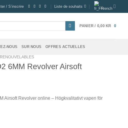
er / S’inscrire
Liste de souhaits
French
PANIER /
0,00
KR
0
EZ-NOUS
SUR NOUS
OFFRES ACTUELLES
RENOUVELABLES
2 6MM Revolver Airsoft
irsoft Revolver online – Högkvalitativt vapen för