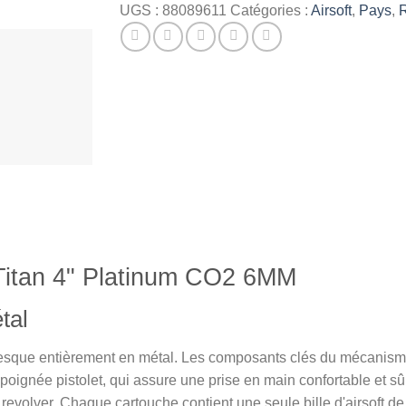
UGS :
88089611
Catégories :
Airsoft
,
Pays
,
R
 Titan 4" Platinum CO2 6MM
tal
sque entièrement en métal. Les composants clés du mécanisme, 
poignée pistolet, qui assure une prise en main confortable et sû
rai revolver. Chaque cartouche contient une seule bille d'airsof