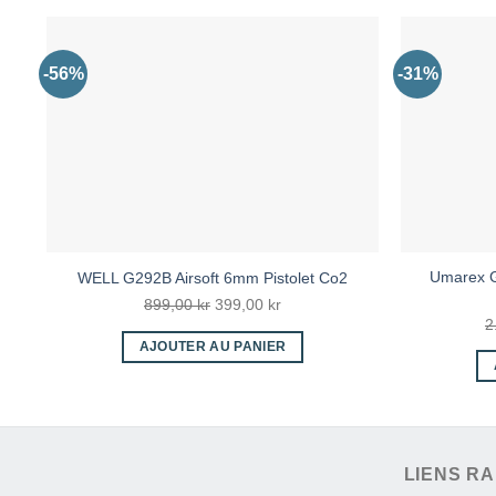
-56%
-31%
Umarex G
WELL G292B Airsoft 6mm Pistolet Co2
Le
Le
899,00
kr
399,00
kr
2
prix
prix
AJOUTER AU PANIER
initial
actuel
était :
est :
899,00 kr.
399,00 kr.
LIENS RA