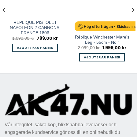
REPLIQUE PISTOLET
Hög efterfrågan • Skickas in
NAPOLEON 2 CANNONS,
FRANCE 1806
Réplique Winchester Mare's
799,00
kr
Le
Le
1.090,00
kr
prix
prix
Leg - 55cm - Noir
initial
actuel
1.999,00
kr
Le
Le
AJOUTER AU PANIER
2.099,00
kr
était :
est :
prix
prix
 kr.
1.090,00 kr.
799,00 kr.
initial
actue
AJOUTER AU PANIER
était :
est :
2.099,00 kr.
1.999
Vår integritet, säkra köp, blixtsnabba leveranser och
engagerade kundservice gör oss till en onlinebutik du