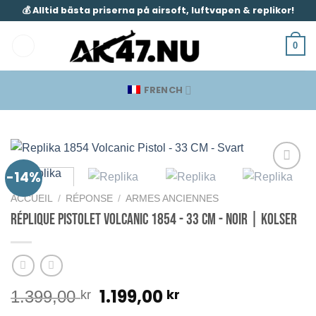
Passer
💰 Alltid bästa priserna på airsoft, luftvapen & replikor!
au
contenu
0
FRENCH
-14%
ACCUEIL
/
RÉPONSE
/
ARMES ANCIENNES
Réplique Pistolet Volcanic 1854 - 33 CM - Noir | Kolser
Le
Le
1.199,00
kr
1.399,00
kr
prix
prix