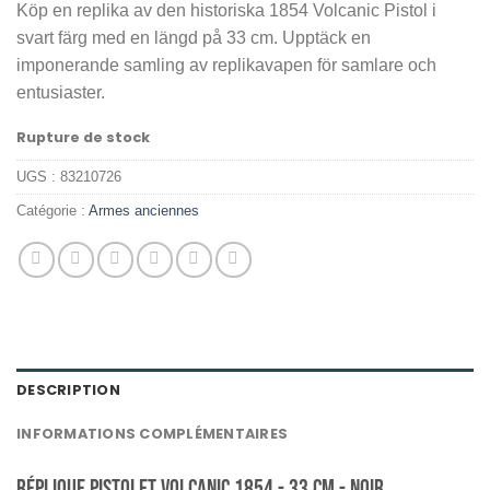
Köp en replika av den historiska 1854 Volcanic Pistol i
initial
actuel
svart färg med en längd på 33 cm. Upptäck en
était :
est :
imponerande samling av replikavapen för samlare och
1.399,00 kr.
1.199,00 kr.
entusiaster.
Rupture de stock
UGS :
83210726
Catégorie :
Armes anciennes
DESCRIPTION
INFORMATIONS COMPLÉMENTAIRES
Réplique Pistolet Volcanic 1854 - 33 CM - Noir