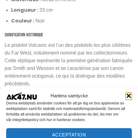
Longueur :
33 cm
Couleur :
Noir
Signification Historique
Le pistolet Volcanic est l'un des pistolets les plus célèbres
du Far West, initialement nommé par les collectionneurs.
Cette réplique représente la première génération fabriquée
par Smith and Wesson et se caractérise par son canon
entièrement octogonal, ce qui la distingue des modèles
précédents.
Hantera samtycke
Parfait pour les Collectionneurs
Denna webbplats använder cookies för att ge dig en bra upplevelse av
La réplique mesure 33 centimètres et comporte une
webbplatsen samt för statistik och marknadsföringsändamål. Genom att
fortsätta att använda webbplatsen så godkänner du det, läs mer om
poignée en imitation bois et une finition en laiton. C'est un
vår integritetspolicy och hur vi hanterar cookies.
incontournable pour tout collectionneur qui apprécie les
armes historiques et le design détaillé. Ajoutez cette
ACCEPTATION