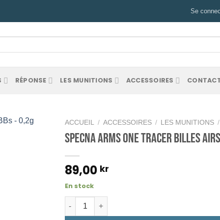
Se connect
he
S
RÉPONSE
LES MUNITIONS
ACCESSOIRES
CONTACT
ACCUEIL
/
ACCESSOIRES
/
LES MUNITIONS
/
Specna Arms ONE Tracer Billes Air
89,00
kr
En stock
quantité de Specna Arms - ONE Airsoftkul