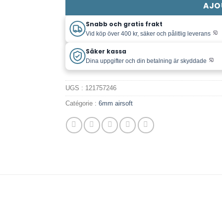
AJO
Snabb och gratis frakt
Vid köp över 400 kr, säker och pålitlig leverans
Säker kassa
Dina uppgifter och din betalning är skyddade
UGS :
121757246
Catégorie :
6mm airsoft