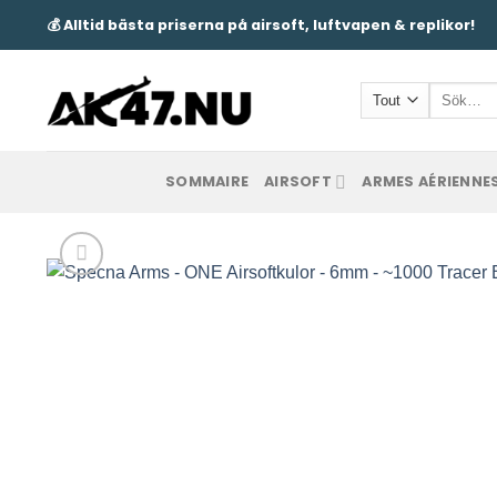
Passer
💰 Alltid bästa priserna på airsoft, luftvapen & replikor!
au
contenu
Recherc
pour :
SOMMAIRE
AIRSOFT
ARMES AÉRIENNE