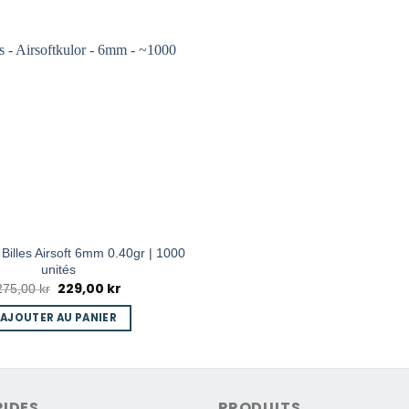
Billes Airsoft 6mm 0.40gr | 1000
unités
229,00
kr
Le
Le
275,00
kr
prix
prix
initial
actuel
AJOUTER AU PANIER
était :
est :
275,00 kr.
229,00 kr.
PIDES
PRODUITS