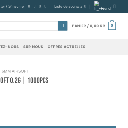
er / S’inscrire
Liste de souhaits
French
PANIER /
0,00
KR
0
EZ-NOUS
SUR NOUS
OFFRES ACTUELLES
6MM AIRSOFT
soft 0.2g | 1000pcs
or - 6mm - ~1000 Tracer BBs - 0,2g