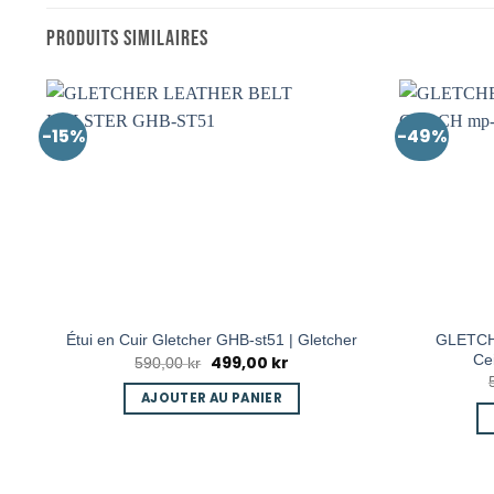
PRODUITS SIMILAIRES
-15%
-49%
GLETCH
Étui en Cuir Gletcher GHB-st51 | Gletcher
agar
Ce
499,00
kr
Le
Le
590,00
kr
prix
prix
initial
actuel
ser
AJOUTER AU PANIER
était :
est :
590,00 kr.
499,00 kr.