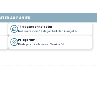
0 kr
Höger - 4.75" - Natur - Plain - Nickelnitar
UTER AU PANIER
14 dagars enkel retur
Returnera inom 14 dagar, helt utan krångel
Prisgaranti
Bästa pris på alla varor i Sverige