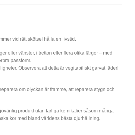
mer vid rätt skötsel hålla en livstid.
er eller vänster, i tretton eller flera olika färger – med
perbra passform.
gheter. Observera att detta är vegitabiliskt garvat läder!
tt reparera om olyckan är framme, att reparera stygn och
miljövänlig produkt utan farliga kemikalier såsom många
nska kor med bland världens bästa djurhållning.