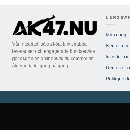
LIENS RA
Mon compt
Vår integritet, säkra köp, blixtsnabba
Négociatio
leveranser och engagerade kundservice
liste de sou
gör oss till en onlinebutik du kommer att
återvända till gang på gang.
Règles et c
Politique de