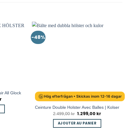
-48%
ir All Glock
Hög efterfrågan • Skickas inom 12-16 dagar
r
Le
prix
actuel
Ceinture Double Holster Avec Balles | Kolser
est :
1.299,00
kr
Le
Le
2.499,00
kr
499,00 kr.
prix
prix
initial
actuel
AJOUTER AU PANIER
était :
est :
2.499,00 kr.
1.299,00 kr.