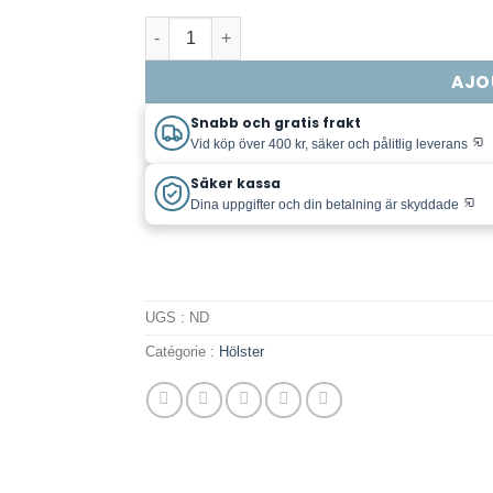
449,0
quantité de Colt .45 Peacemaker Hölster - 
AJO
Snabb och gratis frakt
Vid köp över 400 kr, säker och pålitlig leverans
Säker kassa
Dina uppgifter och din betalning är skyddade
UGS :
ND
Catégorie :
Hölster