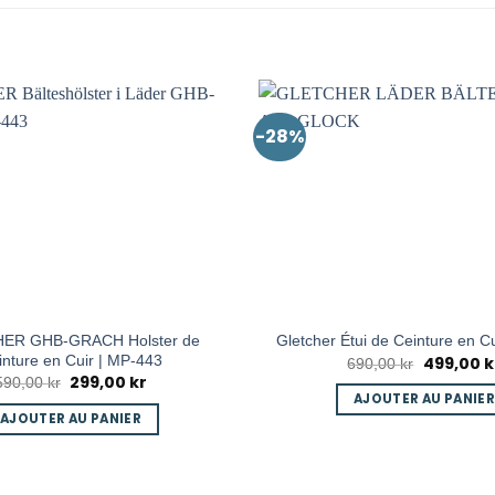
-28%
ER GHB-GRACH Holster de
Gletcher Étui de Ceinture en Cu
inture en Cuir | MP-443
499,00
k
Le
690,00
kr
prix
299,00
kr
Le
Le
590,00
kr
initial
prix
prix
AJOUTER AU PANIER
était :
initial
actuel
AJOUTER AU PANIER
690,00 kr.
était :
est :
590,00 kr.
299,00 kr.