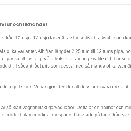
lvrar och liknande!
er från Tärnsjö. Tärnsjö läder är av fantastisk bra kvalite och kom
als olika varianter. Allt från längder 2,25 tum till 12 tums pipa, hög
ör att passa till just dig! Våra hölster är av hög kvalite och har su
odukt till sådant lågt pris som dessa med så många olika valmöjli
a det i gott skick. Vi har gjort dem för att desstuom vara enkla a
 är så klart vegitabiliskt garvad läder! Detta är en hållbar och 
ad produkt utan onödiga transporter baserade på läder från sve