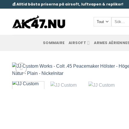
Passer
💰 Alltid bästa priserna på airsoft, luftvapen & replikor!
au
contenu
Recherc
pour :
SOMMAIRE
AIRSOFT
ARMES AÉRIENNE