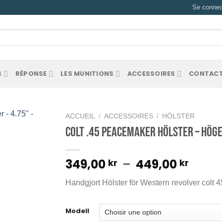
Se connect
he
S
RÉPONSE
LES MUNITIONS
ACCESSOIRES
CONTACT
ACCUEIL
/
ACCESSOIRES
/
HÖLSTER
Colt .45 Peacemaker Hölster – Höger
Plag
349,00
–
449,00
kr
kr
de
Handgjort Hölster för Western revolver colt 4
prix :
349,0
à
Modell