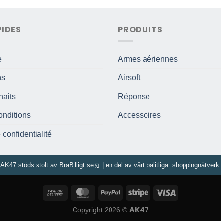
PIDES
PRODUITS
e
Armes aériennes
ns
Airsoft
haits
Réponse
onditions
Accessoires
 confidentialité
AK47 stöds stolt av
BraBilligt.se
|
en del av vårt pålitliga
shoppingnätverk.
AK47
Copyright 2026 ©