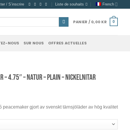
er / S’inscrire
Liste de souhaits
French
PANIER /
0,00
KR
0
EZ-NOUS
SUR NOUS
OFFRES ACTUELLES
 – 4.75″ – Natur – Plain – Nickelnitar
e
5 peacemaker gjort av svenskt tärnsjöläder av hög kvalitet
0 kr