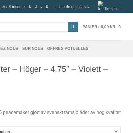
er / S’inscrire
Liste de souhaits
French
PANIER /
0,00
KR
0
EZ-NOUS
SUR NOUS
OFFRES ACTUELLES
er – Höger – 4.75″ – Violett –
5 peacemaker gjort av svenskt tärnsjöläder av hög kvalitet