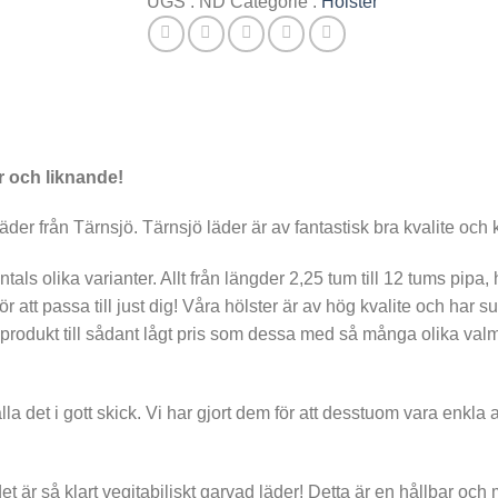
UGS :
ND
Catégorie :
Hölster
Nickelnitar
r och liknande!
äder från Tärnsjö. Tärnsjö läder är av fantastisk bra kvalite och k
ntals olika varianter. Allt från längder 2,25 tum till 12 tums pipa, 
 för att passa till just dig! Våra hölster är av hög kvalite och har
sprodukt till sådant lågt pris som dessa med så många olika valmöj
lla det i gott skick. Vi har gjort dem för att desstuom vara enkla
t är så klart vegitabiliskt garvad läder! Detta är en hållbar och