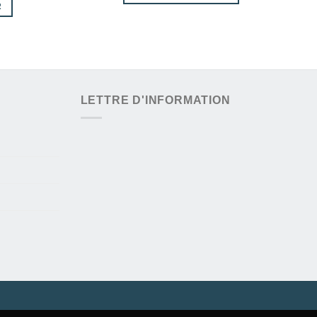
R
actuel
était :
est :
est :
690,00 kr.
499,00 kr.
299,00 kr.
LETTRE D'INFORMATION