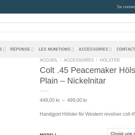
Se connect
S
RÉPONSE
LES MUNITIONS
ACCESSOIRES
CONTACT
ACCUEIL
/
ACCESSOIRES
/
HÖLSTER
Colt .45 Peacemaker Hölst
Plain – Nickelnitar
Plage
449,00
kr
–
499,00
kr
de
Handgjort Hölster för Western revolver colt 4
prix :
449,00 kr
à