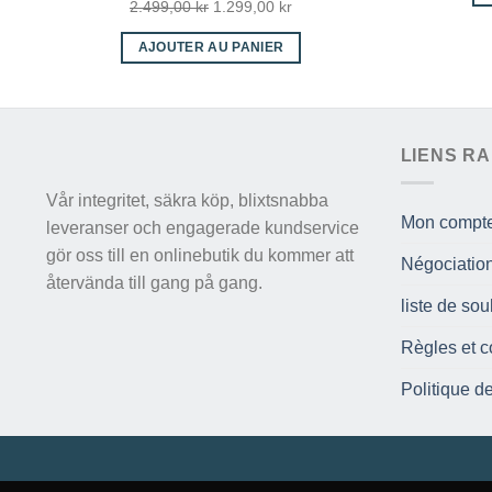
Le
Le
2.499,00
kr
1.299,00
kr
prix
prix
AJOUTER AU PANIER
initial
actuel
était :
est :
2.499,00 kr.
1.299,00 kr.
LIENS RA
Vår integritet, säkra köp, blixtsnabba
Mon compt
leveranser och engagerade kundservice
gör oss till en onlinebutik du kommer att
Négociatio
återvända till gang på gang.
liste de sou
Règles et c
Politique de