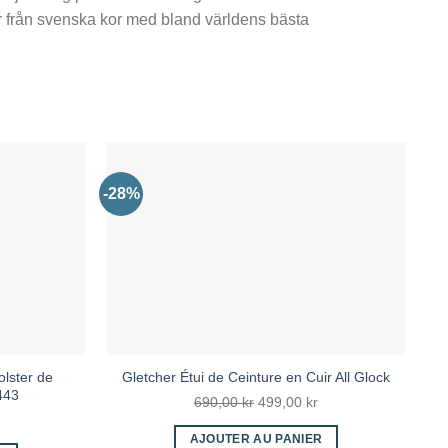
r från svenska kor med bland världens bästa
-28%
ster de
Gletcher Étui de Ceinture en Cuir All Glock
443
Le
Le
690,00
kr
499,00
kr
Le
prix
prix
Ho
prix
AJOUTER AU PANIER
initial
actuel