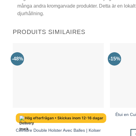
många andra kromgarvade produkter. Detta är en lokalt
djurhållning.
PRODUITS SIMILAIRES
-48%
-15%
Étui en Cu
Hög efterfrågan • Skickas inom 12-16 dagar
Ceinture Double Holster Avec Balles | Kolser