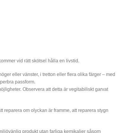
ommer vid rätt skötsel hålla en livstid.
höger eller vänster, i tretton eller flera olika färger – med
 superbra passform.
ligheter. Observera att detta är vegitabiliskt garvat
 att reparera om olyckan är framme, att reparera stygn
 miljövänlig produkt utan farliga kemikalier såsom