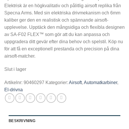
Elektrisk är en högkvalitativ och pålitlig airsoft replika från
var:
är:
Specna Arms. Med sin elektriska drivmekanism och 6mm
2.299,00 kr.
1.799,00 kr.
kaliber ger den en realistisk och spännande airsoft-
upplevelse. Upptäck den mångsidiga och flexibla designen
av SA-F02 FLEX™ som gör att du kan anpassa och
uppgradera ditt gevär efter dina behov och spelstil. Köp nu
för att få en exceptionell prestanda och precision på dina
airsoft-matcher.
Slut i lager
Artikelnr:
90460297
Kategorier:
Airsoft
,
Automatkarbiner
,
El-drivna
BESKRIVNING