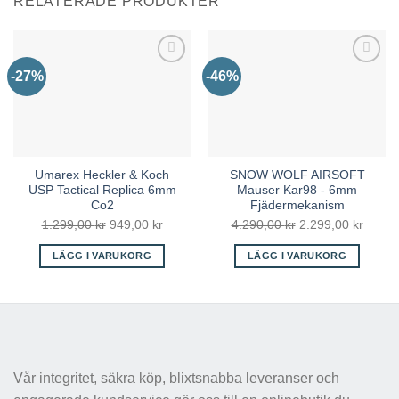
RELATERADE PRODUKTER
-27%
-46%
Umarex Heckler & Koch
SNOW WOLF AIRSOFT
USP Tactical Replica 6mm
Mauser Kar98 - 6mm
Co2
Fjädermekanism
Det
Det
Det
Det
1.299,00
kr
949,00
kr
4.290,00
kr
2.299,00
kr
ursprungliga
nuvarande
ursprungliga
nuvar
LÄGG I VARUKORG
LÄGG I VARUKORG
priset
priset
priset
priset
var:
är:
var:
är:
1.299,00 kr.
949,00 kr.
4.290,00 kr.
2.299,
Vår integritet, säkra köp, blixtsnabba leveranser och