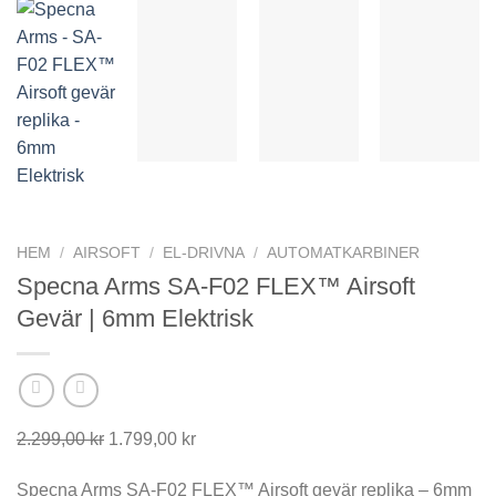
HEM
/
AIRSOFT
/
EL-DRIVNA
/
AUTOMATKARBINER
Specna Arms SA-F02 FLEX™ Airsoft
Gevär | 6mm Elektrisk
Det
Det
2.299,00
kr
1.799,00
kr
ursprungliga
nuvarande
Specna Arms SA-F02 FLEX™ Airsoft gevär replika – 6mm
priset
priset