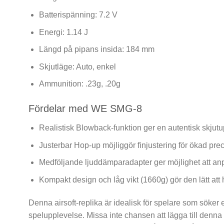
Batterispänning: 7.2 V
Energi: 1.14 J
Längd på pipans insida: 184 mm
Skjutläge: Auto, enkel
Ammunition: .23g, .20g
Fördelar med WE SMG-8
Realistisk Blowback-funktion ger en autentisk skjutu
Justerbar Hop-up möjliggör finjustering för ökad prec
Medföljande ljuddämparadapter ger möjlighet att an
Kompakt design och låg vikt (1660g) gör den lätt att 
Denna airsoft-replika är idealisk för spelare som söker 
spelupplevelse. Missa inte chansen att lägga till denna h