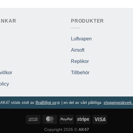
ÄNKAR
PRODUKTER
Luftvapen
Airsoft
Replikor
illkor
Tillbehör
licy
AK47 stöds stolt av
BraBilligt.se
|
en del av vårt pålitliga
shoppingnätverk.
Copyright 2026 ©
AK47