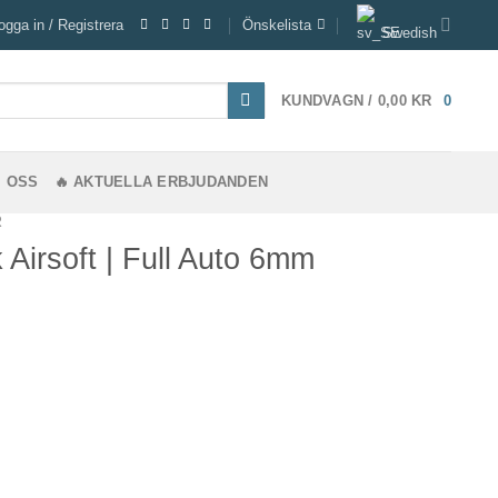
ogga in / Registrera
Önskelista
Swedish
KUNDVAGN /
0,00
KR
0
 OSS
🔥 AKTUELLA ERBJUDANDEN
R
irsoft | Full Auto 6mm