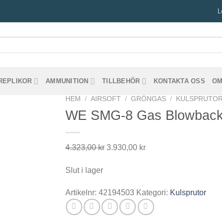
L
REPLIKOR
AMMUNITION
TILLBEHÖR
KONTAKTA OSS
OM
HEM
/
AIRSOFT
/
GRÖNGAS
/
KULSPRUTO
WE SMG-8 Gas Blowback A
Det
Det
4.323,00
kr
3.930,00
kr
ursprungliga
nuvarande
Slut i lager
priset
priset
var:
är:
Artikelnr:
42194503
Kategori:
Kulsprutor
4.323,00 kr.
3.930,00 kr.