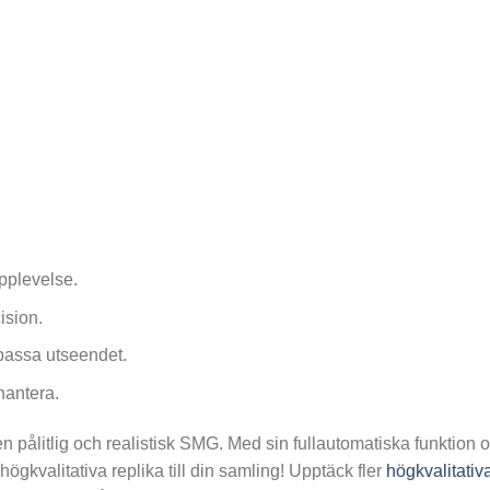
pplevelse.
ision.
passa utseendet.
hantera.
en pålitlig och realistisk SMG. Med sin fullautomatiska funktion
ögkvalitativa replika till din samling! Upptäck fler
högkvalitativa