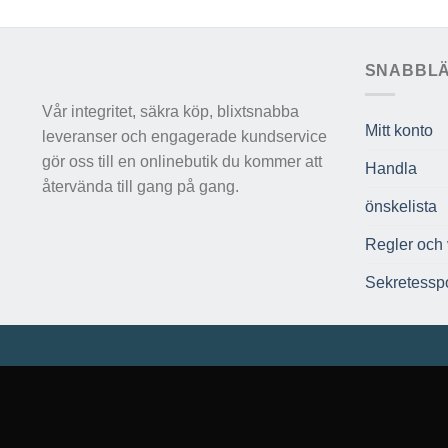
SNABBL
Vår integritet, säkra köp, blixtsnabba
Mitt konto
leveranser och engagerade kundservice
gör oss till en onlinebutik du kommer att
Handla
återvända till gang på gang.
önskelista
Regler och v
Sekretesspo