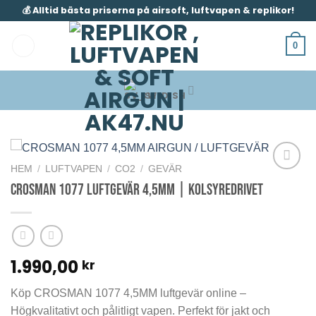
Skip
💰 Alltid bästa priserna på airsoft, luftvapen & replikor!
to
content
0
SWEDISH
HEM
/
LUFTVAPEN
/
CO2
/
GEVÄR
Crosman 1077 Luftgevär 4,5mm | Kolsyredrivet
1.990,00
kr
Köp CROSMAN 1077 4,5MM luftgevär online –
Högkvalitativt och pålitligt vapen. Perfekt för jakt och