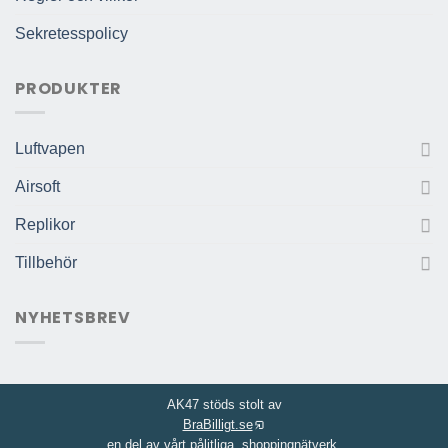
Sekretesspolicy
PRODUKTER
Luftvapen
Airsoft
Replikor
Tillbehör
NYHETSBREV
AK47 stöds stolt av
BraBilligt.se
en del av vårt pålitliga
shoppingnätverk.