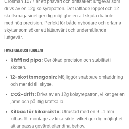
Crosman 1077 är ett prisvärt och driftsäkert luftgevär som
drivs av en 12g kolsyrepatron. Det räfflade loppet och 12-
skottsmagasinet ger dig möjligheten att skjuta diaboler
med hög precision. Perfekt för både nybörjare och erfarna
skyttar som söker ett lättanvänt och underhållande
luftgevär.
Funktioner och fördelar
Räfflad pipa:
Ger ökad precision och stabilitet i
skotten.
12-skottsmagasin:
Möjliggör snabbare omladdning
och mer tid till skytte.
CO2-drift:
Drivs av en 12g kolsyrepatron, vilket ger en
jämn och pålitlig kraftkälla.
Kilbas för kikarsikte:
Utrustad med en 9-11 mm
kilbas för montage av kikarsikte, vilket ger dig möjlighet
att anpassa geväret efter dina behov.