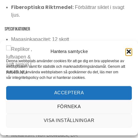
Fiberoptiska Riktmedel:
Förbättrar siktet i svagt
ljus.
Specifikationer
Magasinkapacitet: 12 skott
Riktmedel: öppet / Fiberoptik
Hantera samtycke
Utgångshastighet diabol: 190 m/s
Denna webbplats använder cookies för att ge dig en bra upplevelse av
webbplatsen samt för statistik och marknadsföringsändamål. Genom att
Totallängd: 940 mm
fortsätta att använda webbplatsen så godkänner du det, läs mer om
vår integritetspolicy och hur vi hanterar cookies.
Vikt: 1570 g
Kaliber: 4,5mm
ACCEPTERA
Kilspår: 11 mm, Weaver
FÖRNEKA
Riktmedel: Justerbart
VISA INSTÄLLNINGAR
Piptyp: Räfflad
Mekanism: Non Blowback, DA