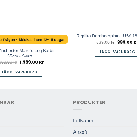
Replika Derringerpistol, USA 1
erfrågan • Skickas inom 12-16 dagar
399,00
k
Det
539,00
kr
ursprungli
inchester Mare´s Leg Karbin -
priset
LÄGG I VARUKORG
var:
55cm - Svart
539,00 kr.
1.999,00
kr
Det
Det
099,00
kr
ursprungliga
nuvarande
priset
priset
LÄGG I VARUKORG
var:
är:
2.099,00 kr.
1.999,00 kr.
NKAR
PRODUKTER
Luftvapen
Airsoft