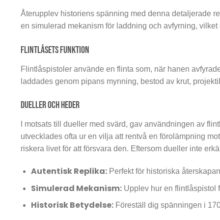
Återupplev historiens spänning med denna detaljerade repl
en simulerad mekanism för laddning och avfyrning, vilket ge
Flintlåsets funktion
Flintlåspistoler använde en flinta som, när hanen avfyra
laddades genom pipans mynning, bestod av krut, projekti
Dueller och heder
I motsats till dueller med svärd, gav användningen av flin
utvecklades ofta ur en vilja att rentvå en förolämpning mot
riskera livet för att försvara den. Eftersom dueller inte erk
Autentisk Replika:
Perfekt för historiska återskapa
Simulerad Mekanism:
Upplev hur en flintlåspistol 
Historisk Betydelse:
Föreställ dig spänningen i 1700