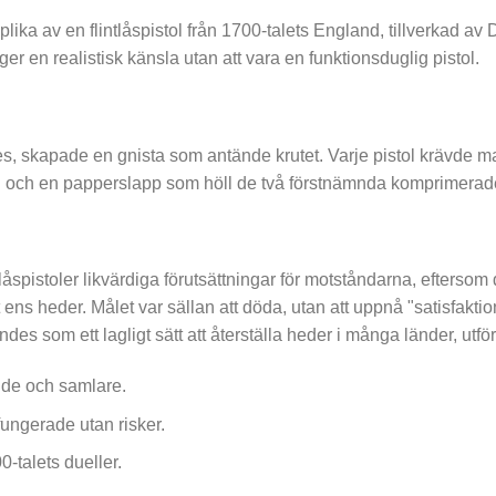
ika av en flintlåspistol från 1700-talets England, tillverkad av 
r en realistisk känsla utan att vara en funktionsduglig pistol.
des, skapade en gnista som antände krutet. Varje pistol krävde 
l och en papperslapp som höll de två förstnämnda komprimerade
tlåspistoler likvärdiga förutsättningar för motståndarna, efterso
 ens heder. Målet var sällan att döda, utan att uppnå "satisfaktio
ändes som ett lagligt sätt att återställa heder i många länder, utfö
nde och samlare.
fungerade utan risker.
-talets dueller.