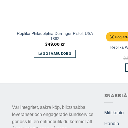
Replika Philadelphia Derringer Pistol, USA
Hög eft
1862
349,00
kr
Replika W
e
LÄGG I VARUKORG
2.
.
SNABBLÄ
Vår integritet, säkra köp, blixtsnabba
Mitt konto
leveranser och engagerade kundservice
gör oss till en onlinebutik du kommer att
Handla