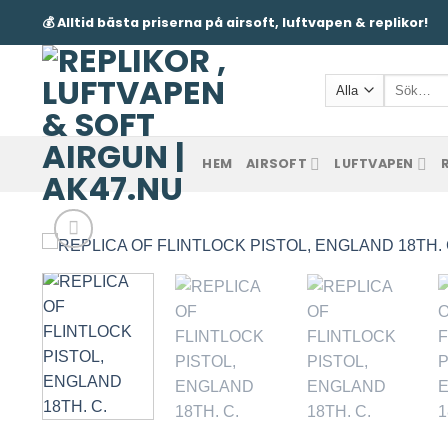
Skip
💰 Alltid bästa priserna på airsoft, luftvapen & replikor!
to
content
Sök
efter:
HEM
AIRSOFT
LUFTVAPEN