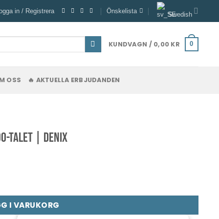
ogga in / Registrera
Önskelista
Swedish
KUNDVAGN /
0,00
KR
0
M OSS
🔥 AKTUELLA ERBJUDANDEN
0-talet | DENIX
G I VARUKORG