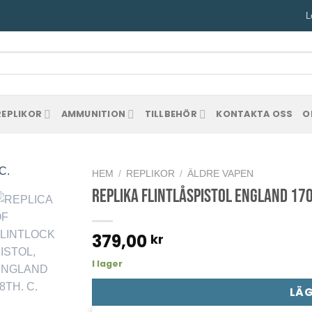
L
REPLIKOR
AMMUNITION
TILLBEHÖR
KONTAKTA OSS
O
HEM
/
REPLIKOR
/
ÄLDRE VAPEN
Replika Flintlåspistol England 170
379,00
kr
I lager
LÄG