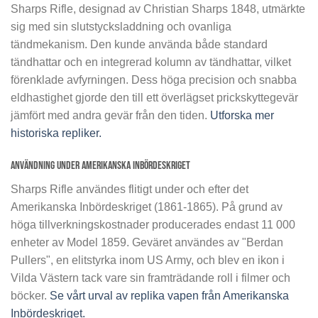
Sharps Rifle, designad av Christian Sharps 1848, utmärkte
sig med sin slutstycksladdning och ovanliga
tändmekanism. Den kunde använda både standard
tändhattar och en integrerad kolumn av tändhattar, vilket
förenklade avfyrningen. Dess höga precision och snabba
eldhastighet gjorde den till ett överlägset prickskyttegevär
jämfört med andra gevär från den tiden.
Utforska mer
historiska repliker.
Användning under Amerikanska Inbördeskriget
Sharps Rifle användes flitigt under och efter det
Amerikanska Inbördeskriget (1861-1865). På grund av
höga tillverkningskostnader producerades endast 11 000
enheter av Model 1859. Geväret användes av "Berdan
Pullers", en elitstyrka inom US Army, och blev en ikon i
Vilda Västern tack vare sin framträdande roll i filmer och
böcker.
Se vårt urval av replika vapen från Amerikanska
Inbördeskriget.