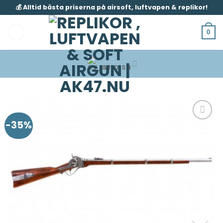
Skip
💰 Alltid bästa priserna på airsoft, luftvapen & replikor!
to
content
0
SWEDISH
-35%