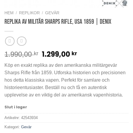
HEM
/
REPLIKOR
/
GEVÄR
Replika av militär Sharps Rifle, USA 1859 | DENIX
Det
Det
1.299,00
kr
1.990,00
kr
ursprungliga
nuvarande
Köp en exakt replika av den amerikanska militärgevär
priset
priset
Sharps Rifle från 1859. Utforska historien och precisionen
var:
är:
hos detta klassiska vapen. Perfekt för samlare och
1.990,00 kr.
1.299,00 kr.
historieentusiaster. Beställ nu och få en autentisk
upplevelse av en viktig del av amerikansk vapenhistoria.
Slut i lager
Artikelnr:
42543934
Kategori:
Gevär