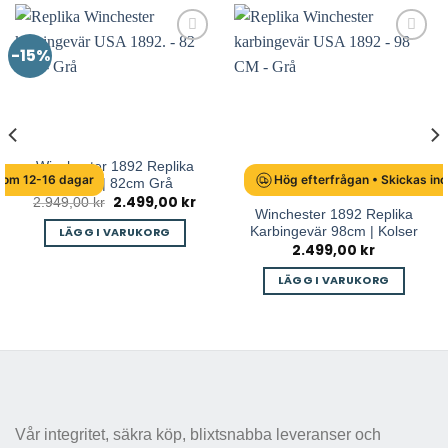
-15%
Winchester 1892 Replika
inom 12-16 dagar
Hög efterfrågan • Skickas in
Karbin | 82cm Grå
2.499,00
kr
Det
Det
2.949,00
kr
ursprungliga
nuvarande
Winchester 1892 Replika
priset
priset
Karbingevär 98cm | Kolser
LÄGG I VARUKORG
var:
är:
2.499,00
kr
2.949,00 kr.
2.499,00 kr.
arande
et
LÄGG I VARUKORG
9,00 kr.
Vår integritet, säkra köp, blixtsnabba leveranser och