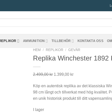
L
REPLIKOR
AMMUNITION
TILLBEHÖR
KONTAKTA OSS
OM
HEM
/
REPLIKOR
/
GEVÄR
Replika Winchester 1892 
Det
Det
2.499,00
kr
1.399,00
kr
ursprungliga
nuvarande
Köp en autentisk replika av det klassiska Wi
priset
priset
98 cm långt och tillverkat med hög kvalitet. 
var:
är:
en unik historisk produkt till ditt vapensamlin
2.499,00 kr.
1.399,00 kr.
I lager