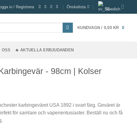
ogga in / Registrera
Önskelista
Swedish
KUNDVAGN /
0,00
KR
0
 OSS
🔥 AKTUELLA ERBJUDANDEN
Karbingevär - 98cm | Kolser
nchester karbingeväret USA 1892 i svart färg. Geväret är
Perfekt för samlare och vapenentusiaster. Beställ nu och få
g.