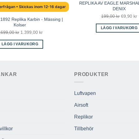
REPLIKA AV EAGLE MARSHAL
erfrågan • Skickas inom 12-16 dagar
DENIX
Det
199,00
kr
69,90
kr
1892 Replika Karbin - Mässing |
ursprung
Kolser
LÄGG I VARUKORG
priset
p
Det
Det
.699,00
kr
1.399,00
kr
var:
ä
ursprungliga
nuvarande
199,00 kr
6
LÄGG I VARUKORG
priset
priset
var:
är:
2.699,00 kr.
1.399,00 kr.
ÄNKAR
PRODUKTER
Luftvapen
Airsoft
Replikor
illkor
Tillbehör