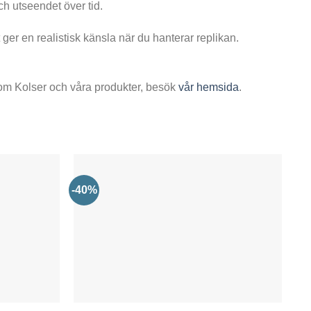
ch utseendet över tid.
t ger en realistisk känsla när du hanterar replikan.
n om Kolser och våra produkter, besök
vår hemsida
.
-40%
-6