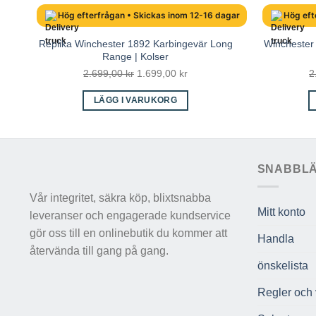
Hög efterfrågan • Skickas inom 12-16 dagar
Hög eft
Replika Winchester 1892 Karbingevär Long
Winchester 
Range | Kolser
Det
Det
2.699,00
kr
1.699,00
kr
2
ursprungliga
nuvarande
LÄGG I VARUKORG
priset
priset
var:
är:
2.699,00 kr.
1.699,00 kr.
SNABBL
Vår integritet, säkra köp, blixtsnabba
Mitt konto
leveranser och engagerade kundservice
gör oss till en onlinebutik du kommer att
Handla
återvända till gang på gang.
önskelista
Regler och v