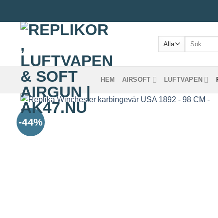
Skip
to
content
Sök
efter:
HEM
AIRSOFT
LUFTVAPEN
-44%