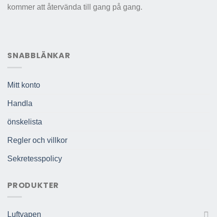
kommer att återvända till gang på gang.
alternativen
alternativen
kan
kan
väljas
väljas
på
på
produktsidan
produktsidan
SNABBLÄNKAR
Mitt konto
Handla
önskelista
Regler och villkor
Sekretesspolicy
PRODUKTER
Luftvapen