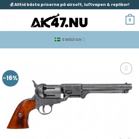
Skip
💰 Alltid bästa priserna på airsoft, luftvapen & replikor!
to
content
0
SWEDISH
-16%