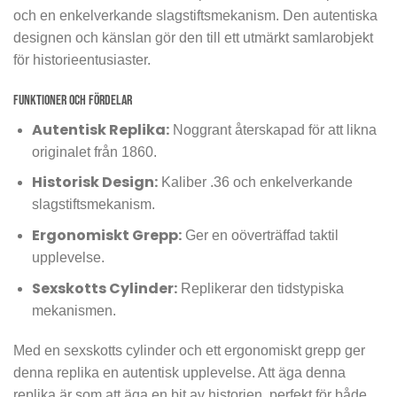
och en enkelverkande slagstiftsmekanism. Den autentiska
designen och känslan gör den till ett utmärkt samlarobjekt
för historieentusiaster.
Funktioner och Fördelar
Autentisk Replika:
Noggrant återskapad för att likna
originalet från 1860.
Historisk Design:
Kaliber .36 och enkelverkande
slagstiftsmekanism.
Ergonomiskt Grepp:
Ger en oöverträffad taktil
upplevelse.
Sexskotts Cylinder:
Replikerar den tidstypiska
mekanismen.
Med en sexskotts cylinder och ett ergonomiskt grepp ger
denna replika en autentisk upplevelse. Att äga denna
replika är som att äga en bit av historien, perfekt för både