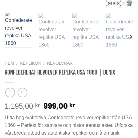
HEM
/
REPLIKOR
/
REVOLVRAR
Konfedererat revolver replika USA 1860 | Denix
Det
Det
999,00
kr
1.195,00
kr
ursprungliga
nuvarande
Hitta högkvalitativa Confederate revolver replikor från USA
priset
priset
1860 – Perfekt för samlare och historieentusiaster. Utforska
var:
är:
vårt breda utbud av autentiska replikor och få en unik
1.195,00 kr.
999,00 kr.