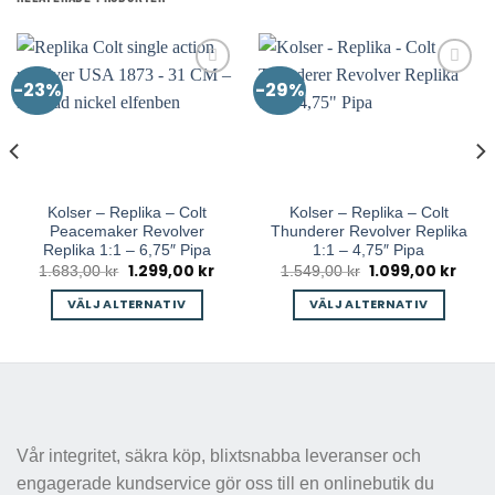
-23%
-29%
Kolser – Replika – Colt
Kolser – Replika – Colt
Peacemaker Revolver
Thunderer Revolver Replika
Replika 1:1 – 6,75″ Pipa
1:1 – 4,75″ Pipa
1.299,00
kr
1.099,00
kr
Det
Det
Det
Det
1.683,00
kr
1.549,00
kr
arande
ursprungliga
nuvarande
ursprungliga
nuva
et
priset
priset
priset
priset
VÄLJ ALTERNATIV
VÄLJ ALTERNATIV
var:
är:
var:
är:
9,00 kr.
1.683,00 kr.
1.299,00 kr.
1.549,00 kr.
1.099
Den
Den
här
här
produkten
produkten
har
har
flera
flera
varianter.
varianter.
Vår integritet, säkra köp, blixtsnabba leveranser och
De
De
engagerade kundservice gör oss till en onlinebutik du
olika
olika