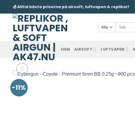
Skip
💰 Alltid bästa priserna på airsoft, luftvapen & replikor!
to
content
Sök
efter:
HEM
AIRSOFT
LUFTVAPEN
-11%