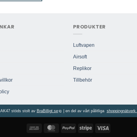
275,00 kr.
229,00 kr.
NKAR
PRODUKTER
Luftvapen
Airsoft
Replikor
illkor
Tillbehör
licy
AK47 stöds stolt av
BraBilligt.se
|
en del av vårt pålitliga
shoppingnätverk.