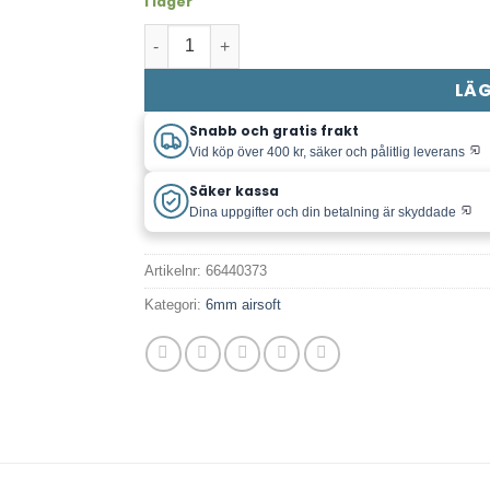
I lager
Cybergun - Coyote - Premium 6mm BB 0,
LÄG
Snabb och gratis frakt
Vid köp över 400 kr, säker och pålitlig leverans
Säker kassa
Dina uppgifter och din betalning är skyddade
Artikelnr:
66440373
Kategori:
6mm airsoft