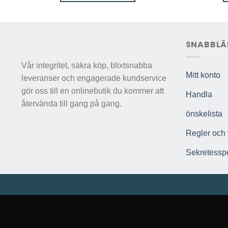
SNABBLÄ
Vår integritet, säkra köp, blixtsnabba
Mitt konto
leveranser och engagerade kundservice
gör oss till en onlinebutik du kommer att
Handla
återvända till gang på gang.
önskelista
Regler och v
Sekretesspo