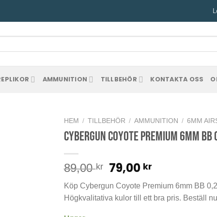
L
REPLIKOR
AMMUNITION
TILLBEHÖR
KONTAKTA OSS
O
HEM
/
TILLBEHÖR
/
AMMUNITION
/
6MM AIR
Cybergun Coyote Premium 6mm BB 0
Det
Det
79,00
kr
89,00
kr
ursprungliga
nuvarand
Köp Cybergun Coyote Premium 6mm BB 0,25g 
priset
priset
Högkvalitativa kulor till ett bra pris. Beställ 
var:
är:
89,00 kr.
79,00 kr.