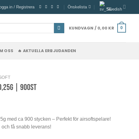
ogga in / Registrera
Önskelista
Swedish
KUNDVAGN /
0,00
KR
0
M OSS
🔥 AKTUELLA ERBJUDANDEN
SOFT
,25g | 900st
e
med ca 900 stycken – Perfekt för airsoftspelare!
nu och få snabb leverans!