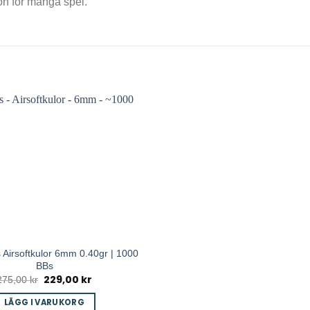
ion för många spel.
 Airsoftkulor 6mm 0.40gr | 1000
BBs
229,00
kr
Det
Det
275,00
kr
ursprungliga
nuvarande
priset
priset
LÄGG I VARUKORG
var:
är: