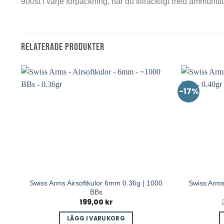
900st i varje förpackning, har du tillräckligt med ammunit
RELATERADE PRODUKTER
-17%
Swiss Arms Airsoftkulor 6mm 0.36g | 1000
Swiss Arms
BBs
199,00
kr
LÄGG I VARUKORG