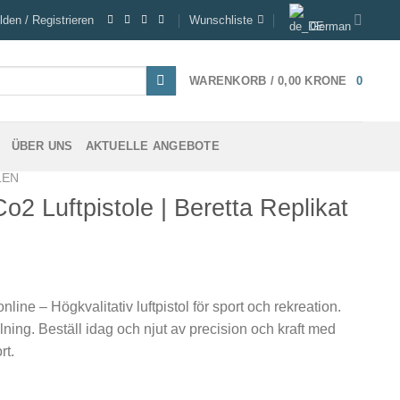
den / Registrieren
Wunschliste
German
WARENKORB /
0,00
KRONE
0
ÜBER UNS
AKTUELLE ANGEBOTE
LEN
2 Luftpistole | Beretta Replikat
ine – Högkvalitativ luftpistol för sport och rekreation.
ning. Beställ idag och njut av precision och kraft med
rt.