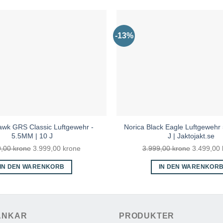
-13%
awk GRS Classic Luftgewehr -
Norica Black Eagle Luftgewehr
5.5MM | 10 J
J | Jaktojakt.se
Ursprünglicher
Aktueller
Ursprüngl
9,00
krone
3.999,00
krone
3.999,00
krone
3.499,00
Preis
Preis
Preis
IN DEN WARENKORB
IN DEN WARENKOR
war:
ist:
war:
4.599,00 kr
3.999,00 kr.
3.999,00 
ÄNKAR
PRODUKTER