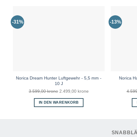
-31%
-13%
Norica Dream Hunter Luftgewehr - 5,5 mm -
Norica H
10 J
Ursprünglicher
Aktueller
3.599,00
krone
2.499,00
krone
4.59
Preis
Preis
IN DEN WARENKORB
war:
ist:
3.599,00 kr
2.499,00 kr.
SNABBL