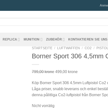
Anmel
REPLICA
MUNITION
ZUBEHÖR
KONTAKTIEREN SIE UNS
STARTSEITE
/
LUFTWAFFEN
/
CO2
/
PISTO
Borner Sport 306 4,5mm Co
Ursprünglicher
Aktueller
799,00
krone
499,00
krone
Preis
Preis
Köp Borner Sport 306 4.5mm Luftpistol Co2 onl
war:
ist:
Låga priser, snabb leverans och enkel beställ
799,00 kr
499,00 kr.
denna pålitliga Co2-luftpistol från Borner Spo
Nicht vorrätig