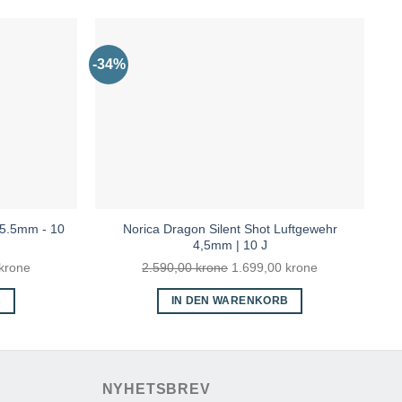
-34%
-3
 5.5mm - 10
Norica Dragon Silent Shot Luftgewehr
4,5mm | 10 J
icher
Aktueller
Ursprünglicher
Aktueller
krone
2.590,00
krone
1.699,00
krone
Preis
Preis
Preis
B
IN DEN WARENKORB
ist:
war:
ist:
kr
3.499,00 kr.
2.590,00 kr
1.699,00 kr.
NYHETSBREV