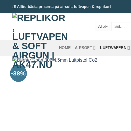
Zum
💰 Alltid bästa priserna på airsoft, luftvapen & replikor!
Inhalt
springen
Suche
nach:
HOME
AIRSOFT
LUFTWAFFEN
-38%