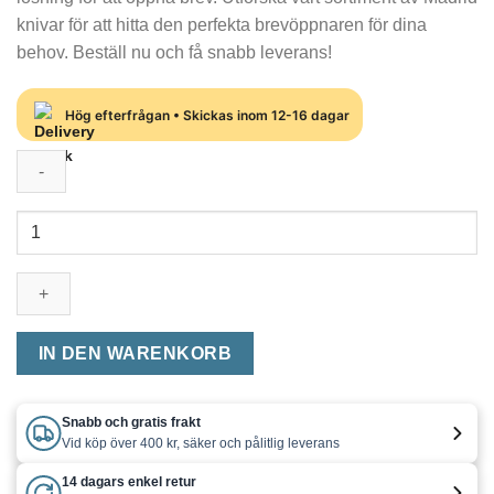
135,00 kr
122,00 kr.
knivar för att hitta den perfekta brevöppnaren för dina
behov. Beställ nu och få snabb leverans!
Hög efterfrågan • Skickas inom 12-16 dagar
Brevöppnare
-
Madrid
kniv
Menge
IN DEN WARENKORB
Snabb och gratis frakt
Vid köp över 400 kr, säker och pålitlig leverans
14 dagars enkel retur