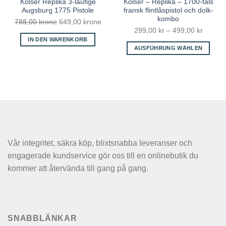
Kolser Replika 3-läufige
Kolser – Replika – 1700-tals
Augsburg 1775 Pistole
fransk flintlåspistol och dolk-
kombo
788,00
krone
Ursprünglicher
649,00
krone
Aktueller
299,00
kr
–
499,00
kr
Preiss
Preis
Preis
IN DEN WARENKORB
299,00
war:
ist:
AUSFÜHRUNG WÄHLEN
bis
788,00 kr
649,00 kr.
Dieses
499,00
Produkt
weist
mehrere
Varianten
auf.
Die
Optionen
Vår integritet, säkra köp, blixtsnabba leveranser och
können
engagerade kundservice gör oss till en onlinebutik du
auf
der
kommer att återvända till gang på gang.
Produktseite
gewählt
werden
SNABBLÄNKAR