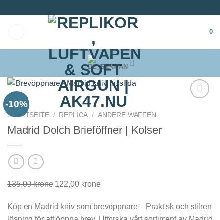
Zum
Inhalt
springen
0
GERMAN
-10%
STARTSEITE
/
REPLICA
/
ANDERE WAFFEN
Madrid Dolch Brieföffner | Kolser
135,00
krone
Ursprünglicher
122,00
krone
Aktueller
Preis
Preis
Köp en Madrid kniv som brevöppnare – Praktisk och stilren
war:
ist:
lösning för att öppna brev. Utforska vårt sortiment av Madrid