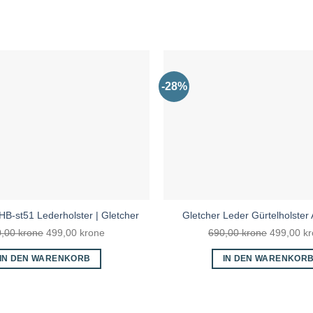
-28%
HB-st51 Lederholster | Gletcher
Gletcher Leder Gürtelholster 
Ursprünglicher
Aktueller
Ursprüngl
0,00
krone
499,00
krone
690,00
krone
499,00
k
Preis
Preis
Preis
IN DEN WARENKORB
IN DEN WARENKOR
war:
ist:
war:
590,00 kr
499,00 kr.
690,00 kr