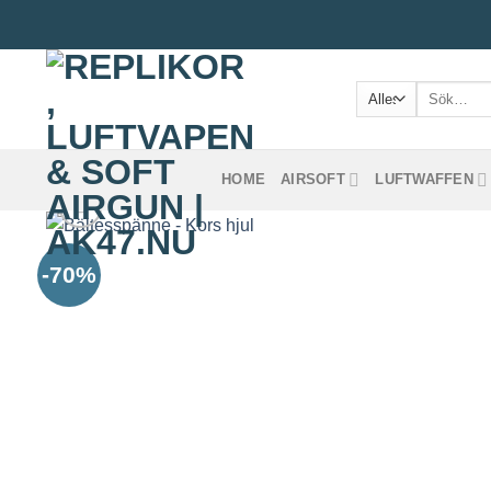
Zum
Inhalt
springen
Suche
nach:
HOME
AIRSOFT
LUFTWAFFEN
-70%