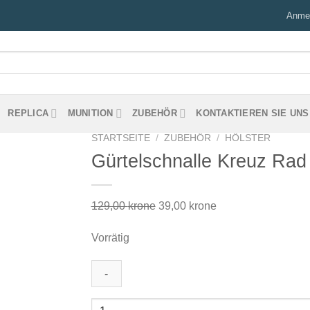
Anmel
REPLICA
MUNITION
ZUBEHÖR
KONTAKTIEREN SIE UNS
STARTSEITE
/
ZUBEHÖR
/
HÖLSTER
Gürtelschnalle Kreuz Rad 
Ursprünglicher
Aktueller
129,00
krone
39,00
krone
Preis
Preis
Vorrätig
war:
ist:
129,00 kr
39,00 kr.
Bältesspänne