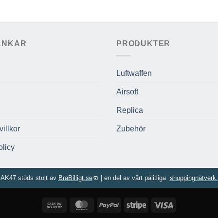
ÄNKAR
PRODUKTER
Luftwaffen
Airsoft
Replica
illkor
Zubehör
licy
AK47 stöds stolt av
BraBilligt.se
|
en del av vårt pålitliga
shoppingnätverk.