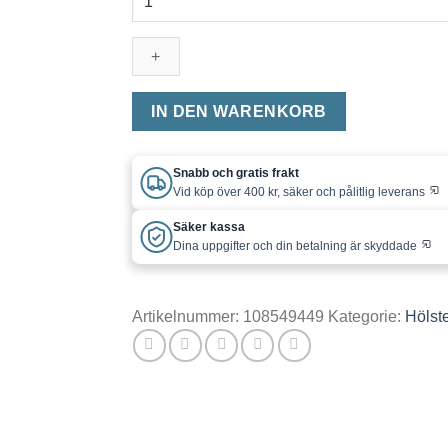
-
Kors
hjul
Menge
IN DEN WARENKORB
Snabb och gratis frakt
Vid köp över 400 kr, säker och pålitlig leverans
Säker kassa
Dina uppgifter och din betalning är skyddade
Artikelnummer:
108549449
Kategorie:
Hölst