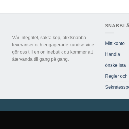
SNABBL
Vår integritet, säkra köp, blixtsnabba
Mitt konto
leveranser och engagerade kundservice
gör oss till en onlinebutik du kommer att
Handla
återvända till gang på gang.
önskelista
Regler och v
Sekretesspo