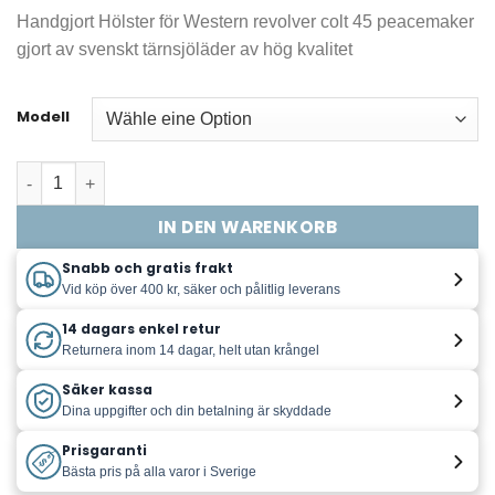
449,00 kr
Handgjort Hölster för Western revolver colt 45 peacemaker
bis
gjort av svenskt tärnsjöläder av hög kvalitet
499,00 kr
Modell
Colt .45 Peacemaker Hölster - Höger - 2.25" - Mahogny - 
IN DEN WARENKORB
Snabb och gratis frakt
Vid köp över 400 kr, säker och pålitlig leverans
14 dagars enkel retur
Returnera inom 14 dagar, helt utan krångel
Säker kassa
Dina uppgifter och din betalning är skyddade
Prisgaranti
Bästa pris på alla varor i Sverige