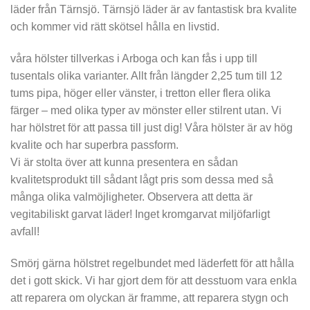
läder från Tärnsjö. Tärnsjö läder är av fantastisk bra kvalite
och kommer vid rätt skötsel hålla en livstid.
våra hölster tillverkas i Arboga och kan fås i upp till
tusentals olika varianter. Allt från längder 2,25 tum till 12
tums pipa, höger eller vänster, i tretton eller flera olika
färger – med olika typer av mönster eller stilrent utan. Vi
har hölstret för att passa till just dig! Våra hölster är av hög
kvalite och har superbra passform.
Vi är stolta över att kunna presentera en sådan
kvalitetsprodukt till sådant lågt pris som dessa med så
många olika valmöjligheter. Observera att detta är
vegitabiliskt garvat läder! Inget kromgarvat miljöfarligt
avfall!
Smörj gärna hölstret regelbundet med läderfett för att hålla
det i gott skick. Vi har gjort dem för att desstuom vara enkla
att reparera om olyckan är framme, att reparera stygn och