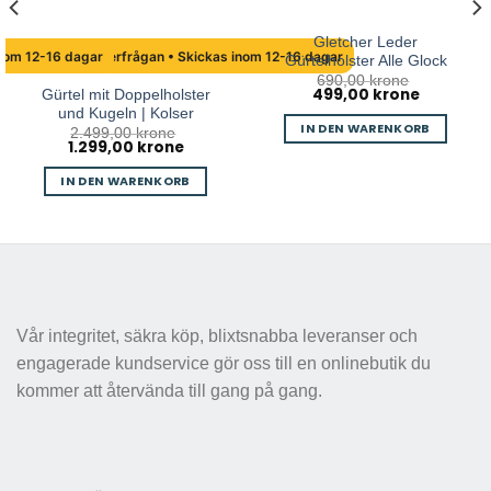
Gletcher Leder
inom 12-16 dagar
Hög efterfrågan • Skickas inom 12-16 dagar
Gürtelholster Alle Glock
690,00
krone
499,00
krone
Ursprünglicher
Aktueller
Gürtel mit Doppelholster
Preis
Preis
und Kugeln | Kolser
war:
ist:
IN DEN WARENKORB
2.499,00
krone
690,00 kr
499,00 kr.
1.299,00
krone
Ursprünglicher
Aktueller
Preis
Preis
war:
ist:
IN DEN WARENKORB
2.499,00 kr
1.299,00 kr.
Vår integritet, säkra köp, blixtsnabba leveranser och
engagerade kundservice gör oss till en onlinebutik du
kommer att återvända till gang på gang.