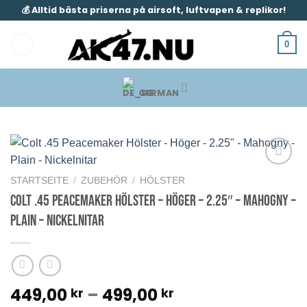
Zum
💰 Alltid bästa priserna på airsoft, luftvapen & replikor!
Inhalt
springen
0
GERMAN
STARTSEITE
/
ZUBEHÖR
/
HÖLSTER
Colt .45 Peacemaker Hölster – Höger – 2.25″ – Mahogny –
Plain – Nickelnitar
Preisspanne:
449,00
–
499,00
kr
kr