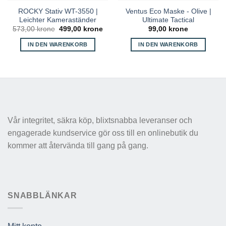
ROCKY Stativ WT-3550 |
Ventus Eco Maske - Olive |
Leichter Kameraständer
Ultimate Tactical
Ursprünglicher
Aktueller
573,00
krone
499,00
krone
99,00
krone
Preis
Preis
war:
ist:
IN DEN WARENKORB
IN DEN WARENKORB
573,00 kr
499,00 kr.
Vår integritet, säkra köp, blixtsnabba leveranser och
engagerade kundservice gör oss till en onlinebutik du
kommer att återvända till gang på gang.
SNABBLÄNKAR