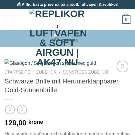
Zum
💰 Alltid bästa priserna på airsoft, luftvapen & replikor!
Inhalt
springen
0
GERMAN
STARTSEITE
/
ZUBEHÖR
/
SONSTIGES ZUBEHÖR
Schwarze Brille mit Herunterklappbarer
Gold-Sonnenbrille
129,00
krone
Hitta svarta glasögon och solglasögon med guldram online