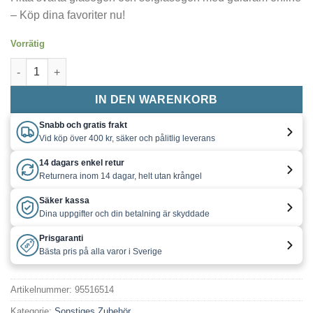
– Köp dina favoriter nu!
Vorrätig
Glasögon / Solglasögon svarta med guld Menge
IN DEN WARENKORB
Snabb och gratis frakt
Vid köp över 400 kr, säker och pålitlig leverans
14 dagars enkel retur
Returnera inom 14 dagar, helt utan krångel
Säker kassa
Dina uppgifter och din betalning är skyddade
Prisgaranti
Bästa pris på alla varor i Sverige
Artikelnummer:
95516514
Kategorie:
Sonstiges Zubehör