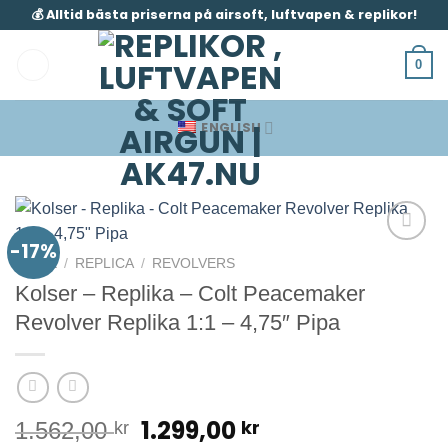
Skip
💰 Alltid bästa priserna på airsoft, luftvapen & replikor!
to
content
0
ENGLISH
-17%
HOME
/
REPLICA
/
REVOLVERS
Kolser – Replika – Colt Peacemaker
Revolver Replika 1:1 – 4,75″ Pipa
Original
Current
1.299,00
kr
1.562,00
kr