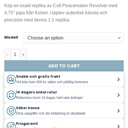
price
price
Köp en exakt replika av Colt Peacemaker Revolver med
was:
is:
4,75″ pipa från Kolser. Upplev autentisk känsla och
1.562,00 kr.
1.299,00 kr.
precision med denna 1:1 replika.
Modell
Kolser - Replika - Colt Peacemaker Revolver Replika 1:1 -
ADD TO CART
Snabb och gratis frakt
Vid köp över 400 kr, säker och pålitlig leverans
14 dagars enkel retur
Returnera inom 14 dagar, helt utan krångel
Säker kassa
Dina uppgifter och din betalning är skyddade
Prisgaranti