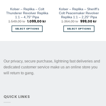
Kolser – Replika – Colt
Kolser – Replika – Sheriff’s
Thunderer Revolver Replika
Colt Peacemaker Revolver
1:1 – 4,75″ Pipa
Replika 1:1 – 2,25″ Pipa
1.099,00
kr
999,00
kr
ce
Original
Current
Original
Curre
1.549,00
kr
1.364,00
kr
ge:
price
price
price
price
,00 kr
was:
is:
was:
is:
SELECT OPTIONS
SELECT OPTIONS
ough
1.549,00 kr.
1.099,00 kr.
1.364,00 kr.
999,00
99,00 kr
This
This
product
product
has
has
multiple
multiple
variants.
variants.
The
The
Our privacy, secure purchase, lightning fast deliveries and
options
options
dedicated customer service make us an online store you
may
may
will return to gang.
be
be
chosen
chosen
on
on
the
the
product
product
QUICK LINKS
page
page