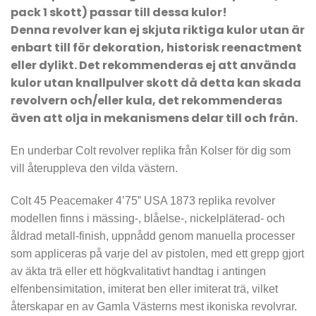
pack 1 skott) passar till dessa kulor!
Denna revolver kan ej skjuta riktiga kulor utan är
enbart till för dekoration, historisk reenactment
eller dylikt. Det rekommenderas ej att använda
kulor utan knallpulver skott då detta kan skada
revolvern och/eller kula, det rekommenderas
även att olja in mekanismens delar till och från.
En underbar Colt revolver replika från Kolser för dig som
vill återuppleva den vilda västern.
Colt 45 Peacemaker 4’75” USA 1873 replika revolver
modellen finns i mässing-, blåelse-, nickelpläterad- och
åldrad metall-finish, uppnådd genom manuella processer
som appliceras på varje del av pistolen, med ett grepp gjort
av äkta trä eller ett högkvalitativt handtag i antingen
elfenbensimitation, imiterat ben eller imiterat trä, vilket
återskapar en av Gamla Västerns mest ikoniska revolvrar.